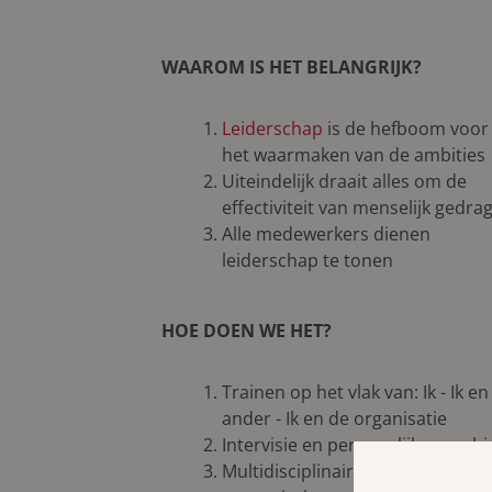
WAAROM IS HET BELANGRIJK?
Leiderschap
is de hefboom voor
het waarmaken van de ambities
Uiteindelijk draait alles om de
effectiviteit van menselijk gedra
Alle medewerkers dienen
leiderschap te tonen
HOE DOEN WE HET?
Trainen op het vlak van: Ik - Ik en
ander - Ik en de organisatie
Intervisie en persoonlijke coach
Multidisciplinaire teams op