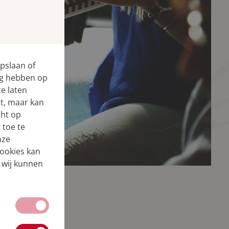
sch
pslaan of
ng hebben op
e laten
ct, maar kan
cht op
 toe te
nze
cookies kan
 wij kunnen
witched off