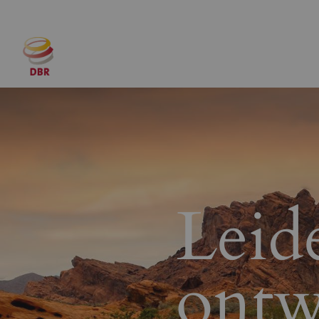
Leid
ontw