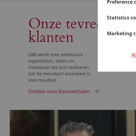
Preference 
in our syste
amount to a 
Also known a
Onze tevreden
Statistics c
in or filling
choices you 
cookies, but
would like w
Also known a
klanten
Marketing c
any personal
can automatic
you use a we
of this infor
These cookie
anonymized. 
advertising 
A
DBR werkt voor ambitieuze
cookies from 
information 
organisaties, teams en
exclusive use
individuen die zich realiseren
and almost a
dat ‘de menskant’ essentieel is
voor resultaat.
Ontdek onze klantverhalen