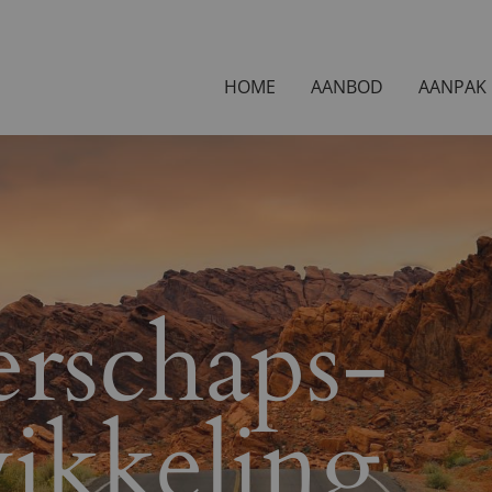
HOME
AANBOD
AANPAK
erschaps-
ikkeling