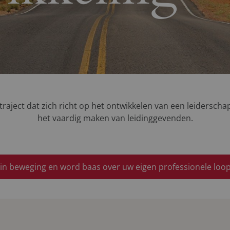
raject dat zich richt op het ontwikkelen van een leiderscha
het vaardig maken van leidinggevenden.
in beweging en word baas over uw eigen professionele loo