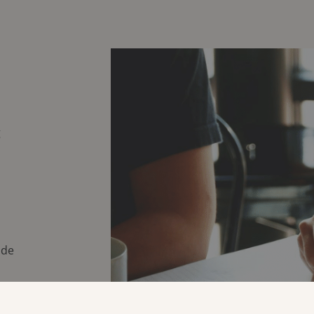
g
 de
ing