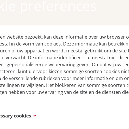
ider
ie preferences
n website bezoekt, kan deze informatie over uw browser o
stal in de vorm van cookies. Deze informatie kan betrekki
uren of uw apparaat en wordt meestal gebruikt om de site t
 u verwacht. De informatie identificeert u meestal niet dire
eer gepersonaliseerde webervaring geven. Omdat wij uw re
ecteren, kunt u ervoor kiezen sommige soorten cookies niet
op de verschillende rubrieken voor meer informatie en om o
tellingen te wijzigen. Het blokkeren van sommige soorten 
gen hebben voor uw ervaring van de site en de diensten die
essary cookies
s are necessary for the website to function and cannot be s