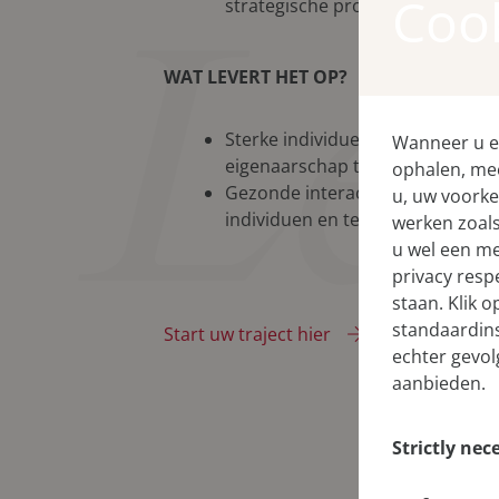
Le
Cook
strategische projecten
WAT LEVERT HET OP?
Sterke individuen en teams die
Wanneer u ee
eigenaarschap tonen
ophalen, mee
Gezonde interactie tussen
u, uw voorke
individuen en teams
werken zoals
u wel een m
privacy resp
staan. Klik 
standaardins
Start uw traject hier
echter gevol
aanbieden.
Strictly nec
These cookie