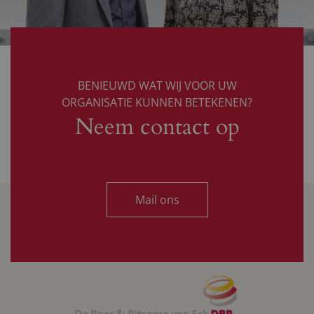
BENIEUWD WAT WIJ VOOR UW
ORGANISATIE KUNNEN BETEKENEN?
Neem contact op
Mail ons