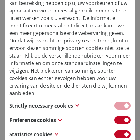
in een team te creëren, is verbindend leiderschap
kan betrekking hebben op u, uw voorkeuren of uw
nodig. En dat kunnen we wel meten door de
apparaat en wordt meestal gebruikt om de site te
volgers te vragen om hun eigen ervaring te
laten werken zoals u verwacht. De informatie
beoordelen!
identificeert u meestal niet direct, maar kan u wel
een meer gepersonaliseerde webervaring geven.
Wat denkt u? Is leiderschap iets? Wat zorgt
Omdat wij uw recht op privacy respecteren, kunt u
ervoor dat u volgt?
ervoor kiezen sommige soorten cookies niet toe te
staan. Klik op de verschillende rubrieken voor meer
informatie en om onze standaardinstellingen te
wijzigen. Het blokkeren van sommige soorten
cookies kan echter gevolgen hebben voor uw
ervaring van de site en de diensten die wij kunnen
aanbieden.
Strictly necessary cookies
These cookies are necessary for the website to
Preference cookies
function and cannot be switched off in our
Also known as “functionality cookies,” these
systems. They are usually only set in response to
Statistics cookies