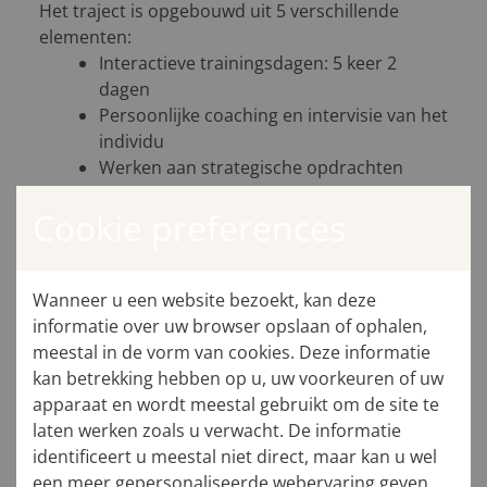
Het traject is opgebouwd uit 5 verschillende
elementen:
Interactieve trainingsdagen: 5 keer 2
dagen
Persoonlijke coaching en intervisie van het
individu
Werken aan strategische opdrachten
Het betrekken van directe
Cookie preferences
leidinggevenden van potentials via
tussentijdse reflectie, we geven hen een
rol in de praktijkopdrachten en
inhoudelijke bijdragen in het programma.
Wanneer u een website bezoekt, kan deze
Afsluitende sessie: presentatie van
informatie over uw browser opslaan of ophalen,
concrete resultaten aan een breed publiek
meestal in de vorm van cookies. Deze informatie
vanuit alle lagen van de organisatie:
kan betrekking hebben op u, uw voorkeuren of uw
bestuurders, leidinggevenden, oud-
apparaat en wordt meestal gebruikt om de site te
deelnemers en collega’s.
laten werken zoals u verwacht. De informatie
identificeert u meestal niet direct, maar kan u wel
een meer gepersonaliseerde webervaring geven.